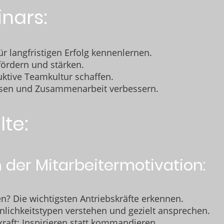
inars:
r langfristigen Erfolg kennenlernen.
 fördern und stärken.
uktive Teamkultur schaffen.
lösen und Zusammenarbeit verbessern.
te:
 der Mitarbeitermotivation:
? Die wichtigsten Antriebskräfte erkennen.
nlichkeitstypen verstehen und gezielt ansprechen.
kraft: Inspirieren statt kommandieren.